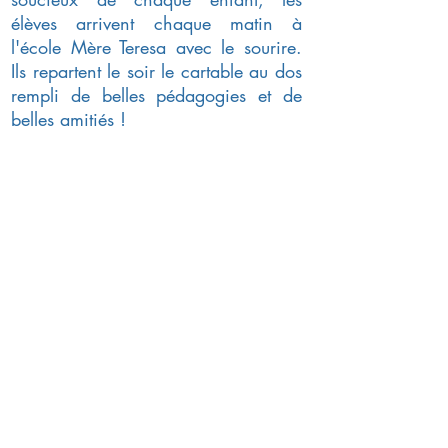
élèves arrivent chaque matin à
l'école Mère Teresa avec le sourire.
Ils repartent le soir le cartable au dos
rempli de belles pédagogies et
de
belles amitiés !
Une école indépendante
Une école hors contrat, qu'on appelle
aussi école indépendante, est une école
qui n'a pas passé de contrat avec l'État
et qui est donc libre de ses méthodes